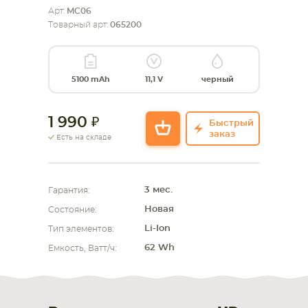
Арт:
MC06
Товарный арт:
065200
СМАРТФОНА
КОМПЛЕКТУЮЩИЕ
5100 mAh
11,1 V
черный
1 990
Быстрый
заказ
Есть на складе
3 мес.
Гарантия:
Новая
Состояние:
Li-Ion
Тип элементов:
62 Wh
Емкость, Ватт/ч: