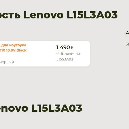
ть Lenovo L15L3A03
А
5
 для ноутбука
1 490
110 10.8V Black
В наличии
L15S3A02
черный
novo L15L3A03