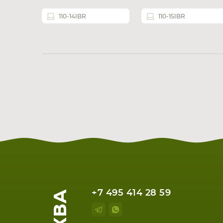
110-14IBR
110-15IBR
+7 495 414 28 59