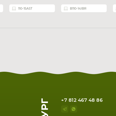
110-15AST
B110-14IBR
+7 812 467 48 86