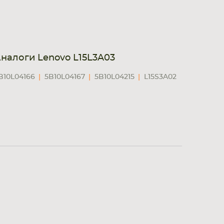
налоги Lenovo L15L3A03
B10L04166
5B10L04167
5B10L04215
L15S3A02