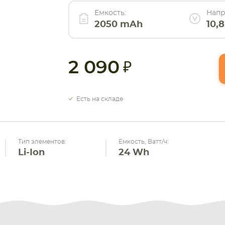
Емкость:
Напр
2050 mAh
10,8
2 090
Есть на складе
Тип элементов:
Емкость, Ватт/ч:
Li-Ion
24 Wh