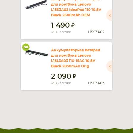
для ноутбука Lenovo
L15S3A02 IdeaPad 110 10.8V
СМАРТФОНА
КОМПЛЕКТУЮЩИЕ
Black 2600mAh OEM
1 490
L15S3A02
В наличии
Аккумуляторная батарея
для ноутбука Lenovo
L15L3A03 110-15AC 10.8V
Black 2050mAh Orig
2 090
L15L3A03
В наличии