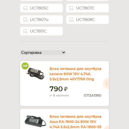
UC7805C
UC7807C
СМАРТФОНА
КОМПЛЕКТУЮЩИЕ
UC7807u
UC7808C
UC7811C
Блок питания для ноутбука
Lenovo 90W 19V 4.74A
5.5x2.5mm 40Y7700 Orig
790
0713A1990
В наличии
Блок питания для ноутбука
Asus PA-1900-24 90W 19V
4.74A 5.5x2.5mm PA-1900-05