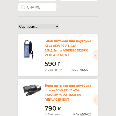
C-141XL
СМАРТФОНА
КОМПЛЕКТУЮЩИЕ
Блок питания для ноутбука
Asus 65W 19V 3.42A
5.5x2.5mm AS651905525FK
REPLACEMENT
590
AS651905525FK
В наличии
Блок питания для ноутбука
Liteon 65W 19V 3.42A
5.5x2.5mm PA-1650-09
REPLACEMENT
790
PA-1650-09
В наличии