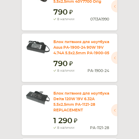
5.5x2.5mm 40Y7700 Orig
790
СМАРТФОНА
КОМПЛЕКТУЮЩИЕ
0713A1990
В наличии
Блок питания для ноутбука
Asus PA-1900-24 90W 19V
4.74A 5.5x2.5mm PA-1900-05
790
PA-1900-24
В наличии
Блок питания для ноутбука
Delta 120W 19V 6.32A
5.5x2.5mm PA-1121-28
REPLACEMENT
1 290
PA-1121-28
В наличии