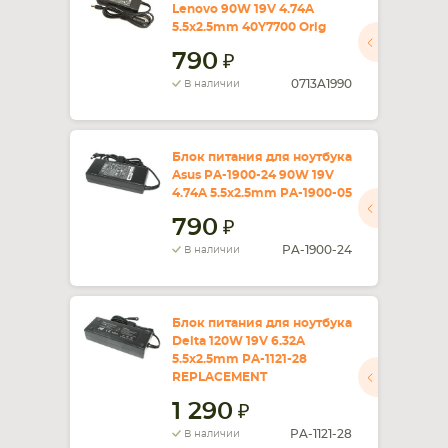
Lenovo 90W 19V 4.74A
5.5x2.5mm 40Y7700 Orig
790
0713A1990
В наличии
Блок питания для ноутбука
Asus PA-1900-24 90W 19V
4.74A 5.5x2.5mm PA-1900-05
790
PA-1900-24
В наличии
Блок питания для ноутбука
Delta 120W 19V 6.32A
5.5x2.5mm PA-1121-28
REPLACEMENT
1 290
PA-1121-28
В наличии