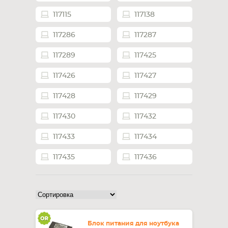
117115
117138
СМАРТФОНА
КОМПЛЕКТУЮЩИЕ
117286
117287
117289
117425
117426
117427
117428
117429
117430
117432
117433
117434
117435
117436
Блок питания для ноутбука