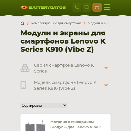
Москва
+7 495 414 2
Искатор по
артикулу
, запчасти или модели ноутбука,
Москва
Санкт-Петербург
Комплектующие для смартфона
Модули и экраны для смар
смартфона, планшета
Модули и экраны для
г. Москва, ул. Ткацкая, 5с3 (м. Семеновская)
смартфонов Lenovo K
5 мин. ходьбы от ст.м. “Семеновская”
+7 495 414 28 59
Series K910 (Vibe Z)
Обратный звонок
Серия смартфона Lenovo K
Series
Пн-Вс:
Модель смартфона Lenovo K
9:00-21:00
Series K910 (Vibe Z)
НОУТБУКА
ПЛАНШЕТА
Матрица с тачскрином
(модуль) для Lenovo Vibe Z