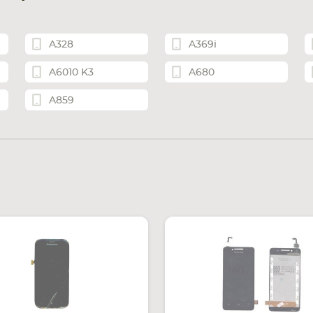
A328
A369i
A6010 K3
A680
A859