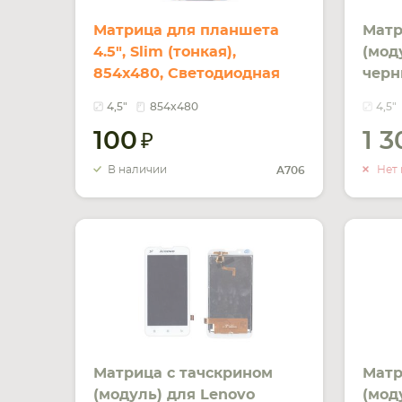
Матрица для планшета
Матр
4.5", Slim (тонкая),
(мод
854х480, Светодиодная
черн
(LED), без креплений,
4,5"
854x480
4,5"
глянцевая Lenovo A706
100
1 
В наличии
Нет 
A706
Матрица с тачскрином
Матр
(модуль) для Lenovo
(мод