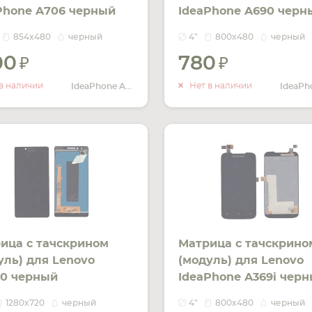
Phone A706 черный
IdeaPhone A690 черн
854x480
черный
4"
800x480
черный
100
780
УВЕДОМИТЬ
УВЕДОМ
О НАЛИЧИИ
О НАЛИ
в наличии
Нет в наличии
IdeaPhone A706
ица с тачскрином
Матрица с тачскрино
уль) для Lenovo
(модуль) для Lenovo
0 черный
IdeaPhone A369i чер
1280x720
черный
4"
800x480
черный