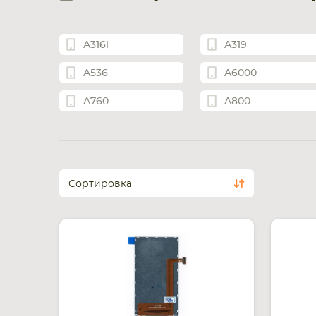
A316i
A319
A536
A6000
A760
A800
Сортировка