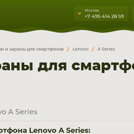
Москва
+7 495 414 28 59
Москва
Санкт-Петербург
и и экраны для смартфонов
Lenovo
A Series
г. Москва, ул. Ткацкая, 5с3 (м.
УЮЩИЕ
бука, смартфона, планшета
Семеновская)
раны для смартф
А
5 мин. ходьбы от ст.м.
“Семеновская”
+7 495 414 28 5
Обратный звонок
o A Series
Пн-Вс:
9:00-21:00
тфона Lenovo A Series: