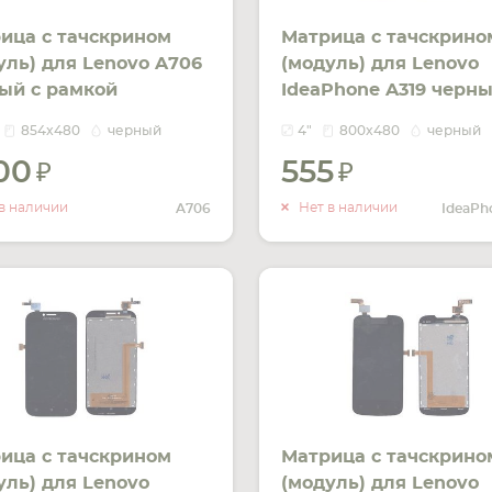
ица с тачскрином
Матрица с тачскрино
уль) для Lenovo A706
(модуль) для Lenovo
ый с рамкой
IdeaPhone A319 черн
854x480
черный
4"
800x480
черный
300
555
УВЕДОМИТЬ
УВЕДОМ
О НАЛИЧИИ
О НАЛИ
в наличии
Нет в наличии
A706
ица с тачскрином
Матрица с тачскрино
уль) для Lenovo
(модуль) для Lenovo