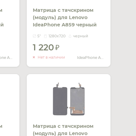
м
Матрица с тачскрином
(модуль) для Lenovo
ый
IdeaPhone A859 черный
5"
1280x720
черный
1 220
ИТЬ
УВЕДОМИТЬ
ЧИИ
О НАЛИЧИИ
Нет в наличии
IdeaPhone A319
IdeaPhone A859
м
Матрица с тачскрином
(модуль) для Lenovo