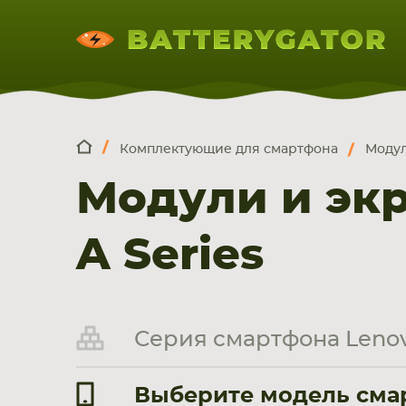
Комплектующие для смартфона
Модул
КОМПЛЕКТ
Искатор по
артикулу
, запчасти или модели ноут
Модули и эк
НОУТБУКА
ПЛАНШЕТА
СМАРТФОН
A Series
Серия смартфона Lenov
Выберите модель смар