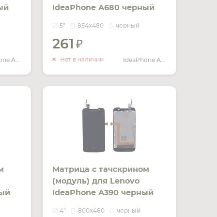
ый
IdeaPhone A680 черный
5"
854x480
черный
261
ИТЬ
УВЕДОМИТЬ
ЧИИ
О НАЛИЧИИ
Нет в наличии
IdeaPhone A690
IdeaPhone A680
м
Матрица с тачскрином
(модуль) для Lenovo
ный
IdeaPhone A390 черный
4"
800x480
черный