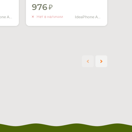
976
ИТЬ
УВЕДОМИТЬ
ЧИИ
О НАЛИЧИИ
Нет в наличии
IdeaPhone A369i
IdeaPhone A390