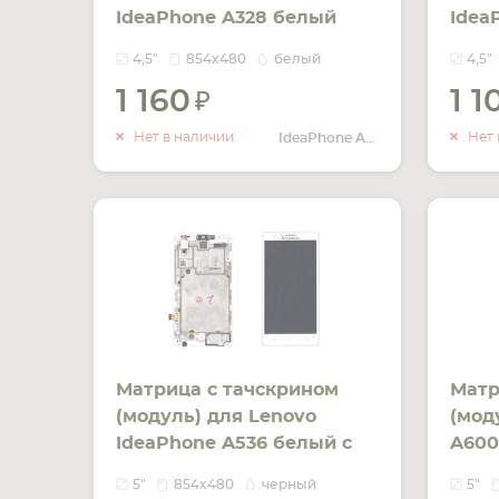
IdeaPhone A328 белый
Idea
4,5"
854x480
белый
4,5"
1 160
1 
УВЕДОМИТЬ
О НАЛИЧИИ
Нет в наличии
Нет 
IdeaPhone A328
Матрица с тачскрином
Матр
(модуль) для Lenovo
(мод
IdeaPhone A536 белый с
A600
рамкой
5"
854x480
черный
5"