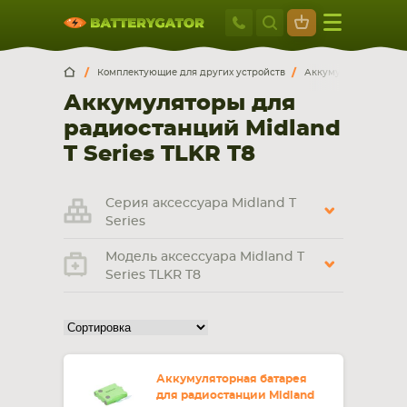
Москва
+7 495 414 2
Искатор по
артикулу
, запчасти или модели ноутбука,
Москва
Санкт-Петербург
Комплектующие для других устройств
Аккумуляторы для р
смартфона, планшета
Аккумуляторы для
г. Москва, ул. Ткацкая, 5с3 (м. Семеновская)
радиостанций Midland
5 мин. ходьбы от ст.м. “Семеновская”
+7 495 414 28 59
T Series TLKR T8
Обратный звонок
Серия аксессуара Midland T
Series
Пн-Вс:
Модель аксессуара Midland T
9:00-21:00
Series TLKR T8
НОУТБУКА
ПЛАНШЕТА
Аккумуляторная батарея
для радиостанции Midland