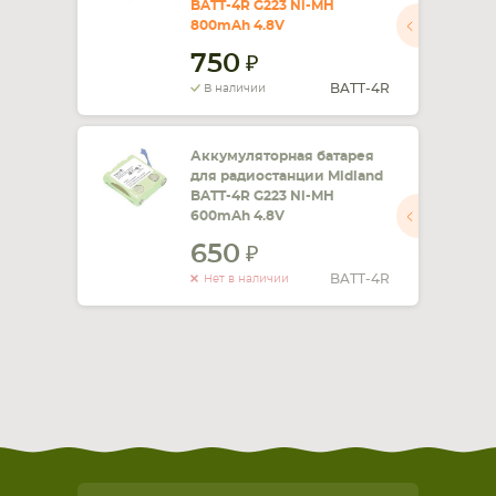
BATT-4R G223 Ni-MH
800mAh 4.8V
СМАРТФОНА
КОМПЛЕКТУЮЩИЕ
750
BATT-4R
В наличии
Аккумуляторная батарея
для радиостанции Midland
BATT-4R G223 Ni-MH
600mAh 4.8V
650
BATT-4R
Нет в наличии