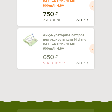
BATT-4R G223 Ni-MH
800mAh 4.8V
СМАРТФОНА
КОМПЛЕКТУЮЩИЕ
750
BATT-4R
В наличии
Аккумуляторная батарея
для радиостанции Midland
BATT-4R G223 Ni-MH
600mAh 4.8V
650
BATT-4R
Нет в наличии