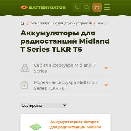
Москва
+7 495 414 2
Искатор по
артикулу
, запчасти или модели ноутбука,
Москва
Санкт-Петербург
Комплектующие для других устройств
Аккумуляторы для р
смартфона, планшета
Аккумуляторы для
г. Москва, ул. Ткацкая, 5с3 (м. Семеновская)
радиостанций Midland
5 мин. ходьбы от ст.м. “Семеновская”
+7 495 414 28 59
T Series TLKR T6
Обратный звонок
Серия аксессуара Midland T
Series
Пн-Вс:
Модель аксессуара Midland T
9:00-21:00
Series TLKR T6
НОУТБУКА
ПЛАНШЕТА
Аккумуляторная батарея
для радиостанции Midland