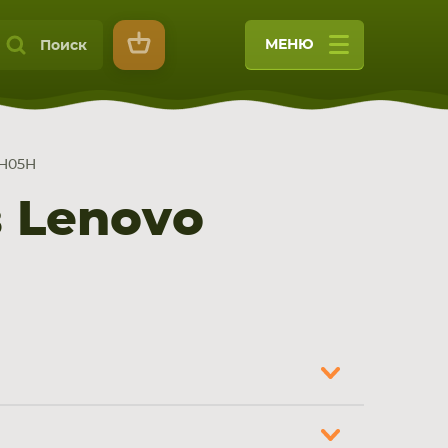
МЕНЮ
Поиск
MH05H
 Lenovo
9