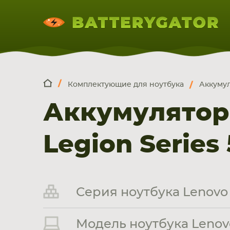
Комплектующие для ноутбука
Аккумул
КОМПЛЕКТ
Искатор по
артикулу
, запчасти или модели ноут
Аккумулятор
НОУТБУКА
ПЛАНШЕТА
СМАРТФОН
Legion Series
Серия ноутбука Lenovo 
Модель ноутбука Lenovo