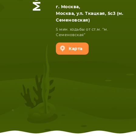
г. Москва,
Москва, ул. Ткацкая, 5с3 (м.
Семеновская)
5 мин. ходьбы от ст.м. “м.
Семеновская”
Карта
НОУТБУКА
ПЛАНШ