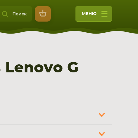
МЕНЮ
Поиск
 Lenovo G
9