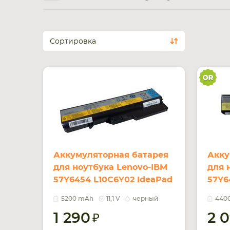
Сортировка
Аккумуляторная батарея
Акку
для ноутбука Lenovo-IBM
для 
57Y6454 L10C6Y02 IdeaPad
57Y6
G460 11.1V Black 5200mAh
10.8
5200 mAh
11,1 V
черный
440
OEM
1 290
2 