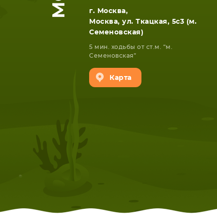
г. Москва,
Москва, ул. Ткацкая, 5с3 (м.
Семеновская)
5 мин. ходьбы от ст.м. “м.
Семеновская”
Карта
НОУТБУКА
ПЛАНШ