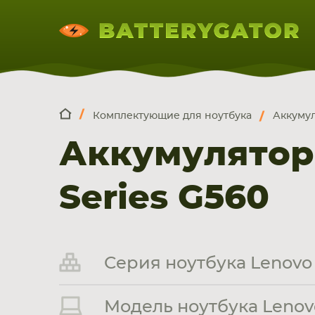
Комплектующие для ноутбука
Аккумул
КОМПЛЕКТ
Искатор по
артикулу
, запчасти или модели ноут
Аккумулятор
НОУТБУКА
ПЛАНШЕТА
СМАРТФОН
Series G560
Серия ноутбука Lenovo 
Модель ноутбука Lenovo