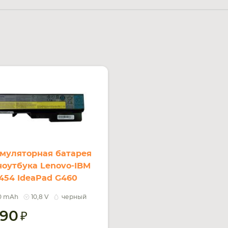
муляторная батарея
ноутбука Lenovo-IBM
454 IdeaPad G460
V Black 4400mAh Orig
0 mAh
10,8 V
черный
090