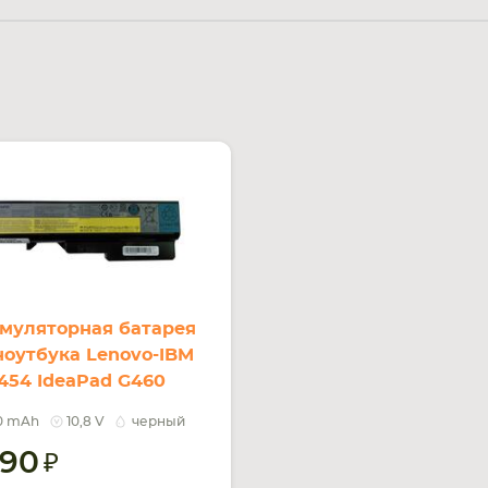
муляторная батарея
ноутбука Lenovo-IBM
454 IdeaPad G460
V Black 4400mAh Orig
0 mAh
10,8 V
черный
090