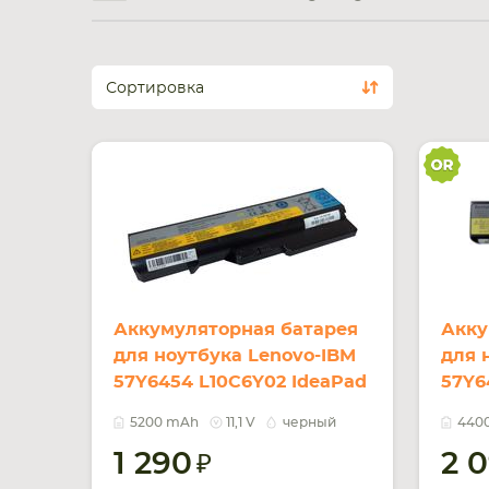
Сортировка
Аккумуляторная батарея
Акку
для ноутбука Lenovo-IBM
для 
57Y6454 L10C6Y02 IdeaPad
57Y6
G460 11.1V Black 5200mAh
10.8
5200 mAh
11,1 V
черный
440
OEM
1 290
2 