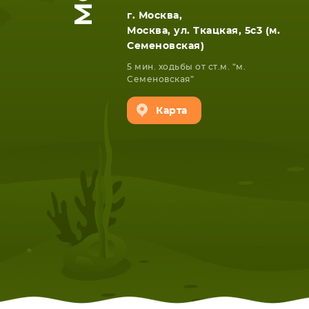
г. Москва,
Москва, ул. Ткацкая, 5с3 (м.
Семеновская)
5 мин. ходьбы от ст.м. “м.
Семеновская”
Карта
НОУТБУКА
ПЛАНШ