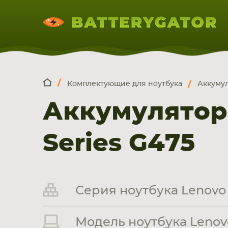
Комплектующие для ноутбука
Аккумул
КОМПЛЕКТ
Искатор по
артикулу
, запчасти или модели ноут
Аккумулятор
НОУТБУКА
ПЛАНШЕТА
СМАРТФОН
Series G475
Серия ноутбука Lenovo 
Модель ноутбука Lenovo