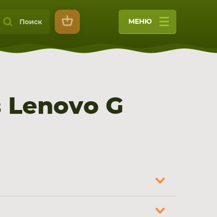
МЕНЮ
Поиск
 Lenovo G
9