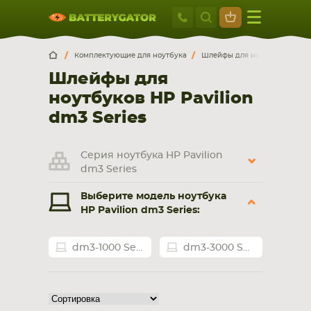
Москва
+7 495 414 2
Искатор по
артикулу
, запчасти или модели ноутбука,
Москва
Санкт-Петербург
Комплектующие для ноутбука
Шлейфы для ноутбуков
H
смартфона, планшета
Шлейфы для
г. Москва, ул. Ткацкая, 5с3 (м. Семеновская)
ноутбуков HP Pavilion
5 мин. ходьбы от ст.м. “Семеновская”
+7 495 414 28 59
dm3 Series
Обратный звонок
Серия ноутбука HP Pavilion
dm3 Series
Пн-Вс:
Выберите модель ноутбука
9:00-21:00
HP Pavilion dm3 Series:
НОУТБУКА
ПЛАНШЕТА
dm3-1000 Series
dm3-3000 Series