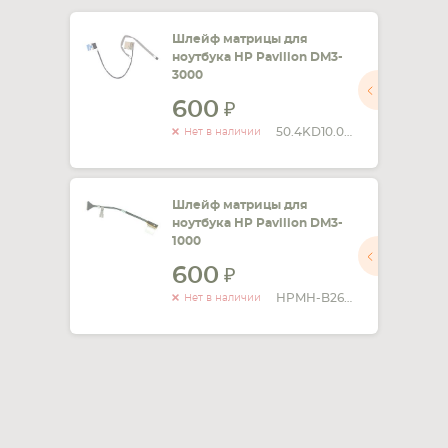
СМАРТФОНА
КОМПЛЕКТУЮЩИЕ
Шлейф матрицы для
ноутбука HP Pavilion DM3-
3000
600
50.4KD10.001
Нет в наличии
Шлейф матрицы для
ноутбука HP Pavilion DM3-
1000
600
HPMH-B2695050G00001
Нет в наличии