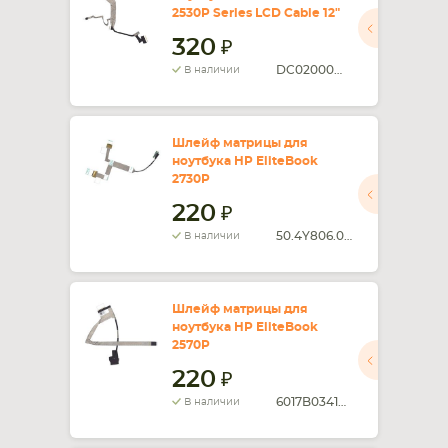
2530P Series LCD Cable 12"
320
DC02000WE00
В наличии
Шлейф матрицы для
ноутбука HP EliteBook
2730P
220
50.4Y806.001
В наличии
Шлейф матрицы для
ноутбука HP EliteBook
2570P
220
6017B0341801
В наличии