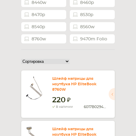
8440w
8460p
СМАРТФОНА
КОМПЛЕКТУЮЩИЕ
8470p
8530p
8540p
8560w
8760w
9470m Folio
Шлейф матрицы для
ноутбука HP EliteBook
8760W
220
6017B0294801
В наличии
Шлейф матрицы для
ноутбука HP EliteBook