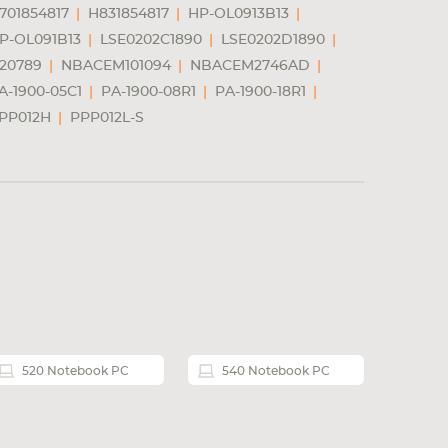
701854817
H831854817
HP-OL0913B13
P-OL091B13
LSE0202C1890
LSE0202D1890
20789
NBACEM101094
NBACEM2746AD
A-1900-05C1
PA-1900-08R1
PA-1900-18R1
PP012H
PPP012L-S
520 Notebook PC
540 Notebook PC