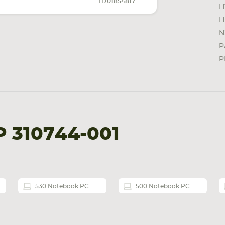
H701854817
H
H
N
P
P
 310744-001
530 Notebook PC
500 Notebook PC