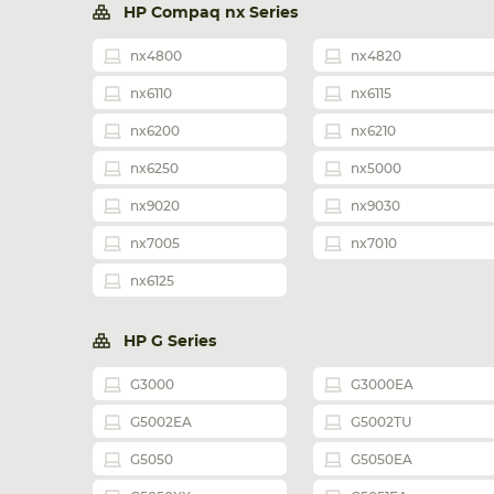
HP Compaq nx Series
nx4800
nx4820
nx6110
nx6115
nx6200
nx6210
nx6250
nx5000
nx9020
nx9030
nx7005
nx7010
nx6125
HP G Series
G3000
G3000EA
G5002EA
G5002TU
G5050
G5050EA