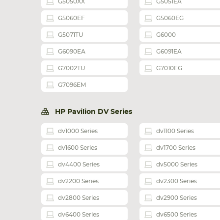
G5050XX
G5051EA
G5060EF
G5060EG
G5071TU
G6000
G6090EA
G6091EA
G7002TU
G7010EG
G7096EM
HP Pavilion DV Series
dv1000 Series
dv1100 Series
НОУТБУКА
ПЛАНШ
dv1600 Series
dv1700 Series
dv4400 Series
dv5000 Series
dv2200 Series
dv2300 Series
dv2800 Series
dv2900 Series
dv6400 Series
dv6500 Series