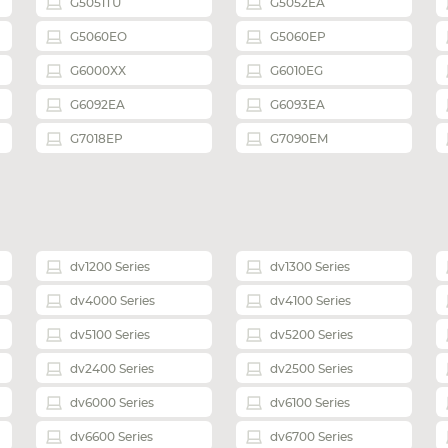
G5051TU
G5052EA
G5060EO
G5060EP
G6000XX
G6010EG
G6092EA
G6093EA
G7018EP
G7090EM
dv1200 Series
dv1300 Series
ЕТА
СМАРТФОНА
dv4000 Series
dv4100 Series
dv5100 Series
dv5200 Series
dv2400 Series
dv2500 Series
dv6000 Series
dv6100 Series
dv6600 Series
dv6700 Series