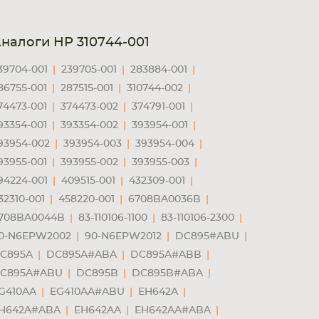
налоги HP 310744-001
39704-001
239705-001
283884-001
86755-001
287515-001
310744-002
74473-001
374473-002
374791-001
93354-001
393354-002
393954-001
93954-002
393954-003
393954-004
93955-001
393955-002
393955-003
94224-001
409515-001
432309-001
32310-001
458220-001
6708BA0036B
708BA0044B
83-110106-1100
83-110106-2300
0-N6EPW2002
90-N6EPW2012
DC895#ABU
C895A
DC895A#ABA
DC895A#ABB
C895A#ABU
DC895B
DC895B#ABA
G410AA
EG410AA#ABU
EH642A
H642A#ABA
EH642AA
EH642AA#ABA