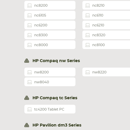
nc8200
nc8210
nc6105
nc6110
nc6200
nc6210
nc8300
nc8320
nc8000
nc8100
HP Compaq nw Series
nw8200
nw8220
nw8040
HP Compaq tc Series
tc4200 Tablet PC
HP Pavilion dm3 Series