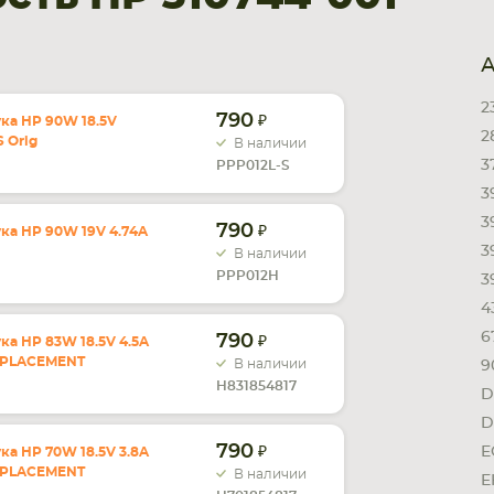
А
2
790
ка HP 90W 18.5V
2
 Orig
В наличии
3
PPP012L-S
3
3
790
ка HP 90W 19V 4.74A
3
В наличии
PPP012H
3
4
6
790
ка HP 83W 18.5V 4.5A
REPLACEMENT
В наличии
9
H831854817
D
D
790
E
ка HP 70W 18.5V 3.8A
REPLACEMENT
В наличии
E