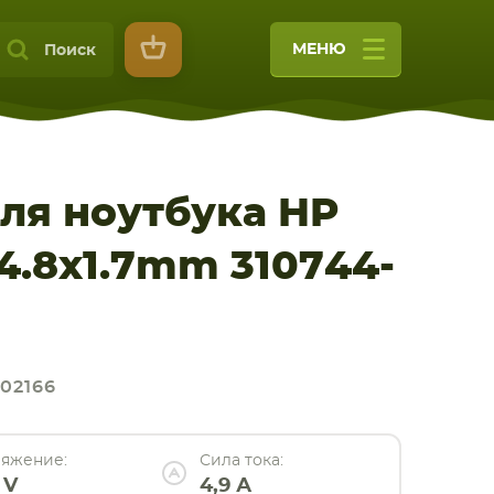
МЕНЮ
Поиск
ля ноутбука HP
 4.8x1.7mm 310744-
9
02166
яжение:
Сила тока:
 V
4,9 А