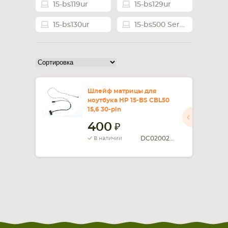
15-bs119ur
15-bs129ur
СМАРТФОНА
КОМПЛЕКТУЮЩИЕ
15-bs130ur
15-bs500 Series
Шлейф матрицы для
ноутбука HP 15-BS CBL50
15,6 30-pin
400
DC02002WZ00
В наличии