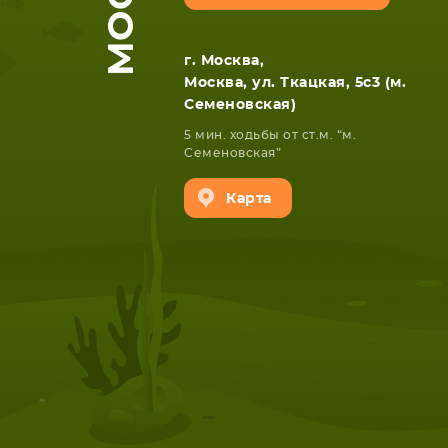
г. Москва,
Москва, ул. Ткацкая, 5с3 (м.
Семеновская)
5 мин. ходьбы от ст.м. “м.
Семеновская”
Карта
НОУТБУКА
ПЛАНШ