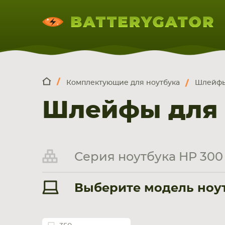
Комплектующие для ноутбука
Шлейфы
КОМПЛЕКТ
Искатор по
артикулу
, запчасти или модели ноут
Шлейфы для н
НОУТБУКА
ПЛАНШЕТА
СМАРТФОН
Серия ноутбука HP 300 
Выберите модель ноутб