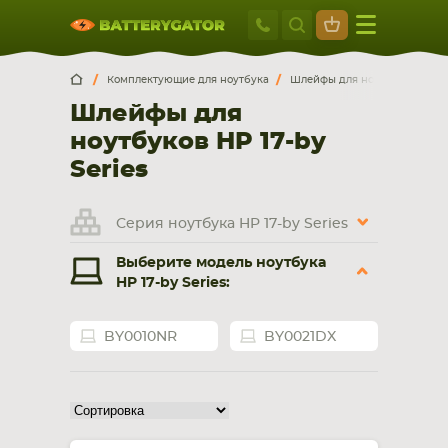
Москва
+7 495 414 2
Искатор по
артикулу
, запчасти или модели ноутбука,
Москва
Санкт-Петербург
Комплектующие для ноутбука
Шлейфы для ноутбуков
H
смартфона, планшета
Шлейфы для
г. Москва, ул. Ткацкая, 5с3 (м. Семеновская)
ноутбуков HP 17-by
5 мин. ходьбы от ст.м. “Семеновская”
+7 495 414 28 59
Series
Обратный звонок
Серия ноутбука HP 17-by Series
Выберите модель ноутбука
Пн-Вс:
HP 17-by Series:
9:00-21:00
НОУТБУКА
ПЛАНШЕТА
BY0010NR
BY0021DX