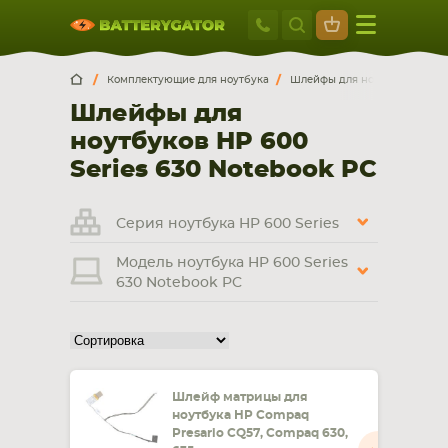
Москва
+7 495 414 2
Искатор по
артикулу
, запчасти или модели ноутбука,
Москва
Санкт-Петербург
Комплектующие для ноутбука
Шлейфы для ноутбуков
H
смартфона, планшета
Шлейфы для
г. Москва, ул. Ткацкая, 5с3 (м. Семеновская)
ноутбуков HP 600
5 мин. ходьбы от ст.м. “Семеновская”
+7 495 414 28 59
Series 630 Notebook PC
Обратный звонок
Серия ноутбука HP 600 Series
Модель ноутбука HP 600 Series
Пн-Вс:
630 Notebook PC
9:00-21:00
НОУТБУКА
ПЛАНШЕТА
Шлейф матрицы для
ноутбука HP Compaq
Presario CQ57, Compaq 630,