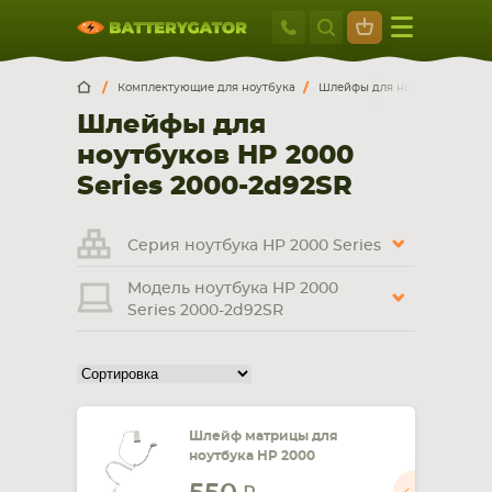
Москва
+7 495 414 2
Искатор по
артикулу
, запчасти или модели ноутбука,
Москва
Санкт-Петербург
Комплектующие для ноутбука
Шлейфы для ноутбуков
H
смартфона, планшета
Шлейфы для
г. Москва, ул. Ткацкая, 5с3 (м. Семеновская)
ноутбуков HP 2000
5 мин. ходьбы от ст.м. “Семеновская”
+7 495 414 28 59
Series 2000-2d92SR
Обратный звонок
Серия ноутбука HP 2000 Series
Модель ноутбука HP 2000
Пн-Вс:
Series 2000-2d92SR
9:00-21:00
НОУТБУКА
ПЛАНШЕТА
Шлейф матрицы для
ноутбука HP 2000