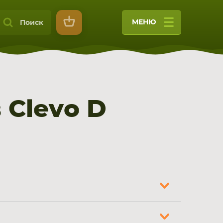
МЕНЮ
Поиск
 Clevo D
9