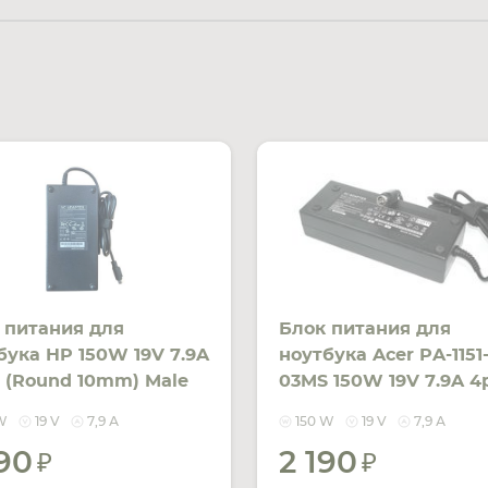
 питания для
Блок питания для
бука HP 150W 19V 7.9A
ноутбука Acer PA-1151
n (Round 10mm) Male
03MS 150W 19V 7.9A 4
150A OEM
REPLACEMENT
W
19 V
7,9 А
150 W
19 V
7,9 А
990
2 190
УВЕДОМИТЬ
УВЕДОМ