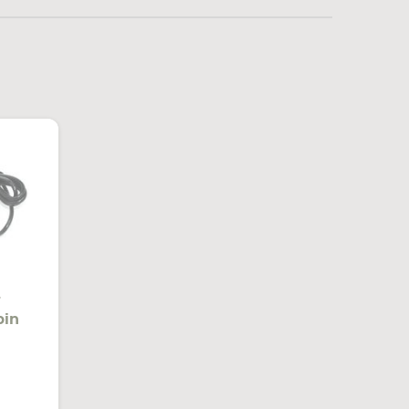
-
pin
ИТЬ