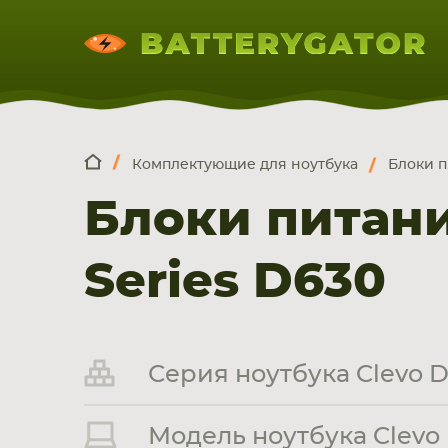
Комплектующие для ноутбука
Блоки п
КОМПЛЕКТ
Искатор по
артикулу
, запчасти или модели ноут
Блоки питани
НОУТБУКА
ПЛАНШЕТА
СМАРТФОН
Series D630
Серия ноутбука Clevo D
Модель ноутбука Clevo 