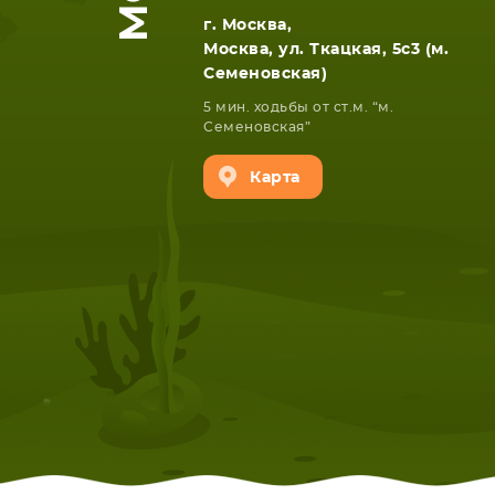
г. Москва,
Москва, ул. Ткацкая, 5с3 (м.
Семеновская)
5 мин. ходьбы от ст.м. “м.
Семеновская”
Карта
НОУТБУКА
ПЛАНШ