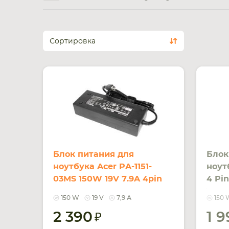
Сортировка
Блок питания для
Блок
ноутбука Acer PA-1151-
ноут
03MS 150W 19V 7.9A 4pin
4 Pi
OEM
YDS-
150 W
19 V
7,9 А
150 
2 390
1 