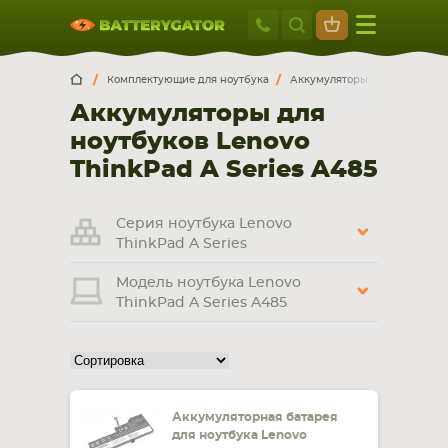
Москва
+7 495 414 2
Искатор по
артикулу
, запчасти или модели ноутбука,
Москва
Санкт-Петербург
Комплектующие для ноутбука
Аккумуляторы для ноутбуков
смартфона, планшета
Аккумуляторы для
г. Москва, ул. Ткацкая, 5с3 (м. Семеновская)
ноутбуков Lenovo
5 мин. ходьбы от ст.м. “Семеновская”
+7 495 414 28 59
ThinkPad A Series A485
Обратный звонок
Серия ноутбука Lenovo
ThinkPad A Series
Пн-Вс:
Модель ноутбука Lenovo
9:00-21:00
ThinkPad A Series A485
НОУТБУКА
ПЛАНШЕТА
Аккумуляторная батарея
для ноутбука Lenovo