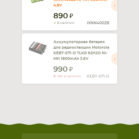
4.8V
890
IXNN4002B
В наличии
Аккумуляторная батарея
для радиостанции Motorola
KEBT-071-D TLKR 92H2O Ni-
MH 1800mAh 3.6V
990
KEBT-071-D
Нет в наличии