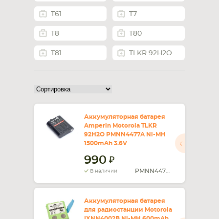
T61
T7
СМАРТФОНА
КОМПЛЕКТУЮЩИЕ
T8
T80
T81
TLKR 92H2O
Аккумуляторная батарея
Amperin Motorola TLKR
92H2O PMNN4477A Ni-MH
1500mAh 3.6V
990
PMNN4477A
В наличии
Аккумуляторная батарея
для радиостанции Motorola
IXNN4002B Ni-MH 600mAh