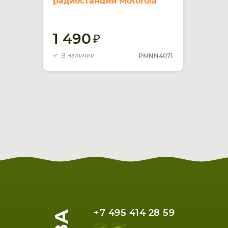
радиостанции Motorola
PMNN4071 Mag One MP300
Ni-MH 1800mAh 7.2V
1 490
В наличии
PMNN4071
+7 495 414 28 59