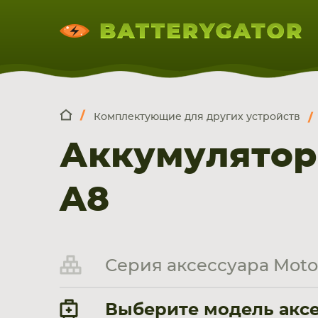
Комплектующие для других устройств
КОМПЛЕКТ
Искатор по
артикулу
, запчасти или модели ноут
Аккумулятор
НОУТБУКА
ПЛАНШЕТА
СМАРТФОН
A8
Серия аксессуара Moto
Выберите модель аксе