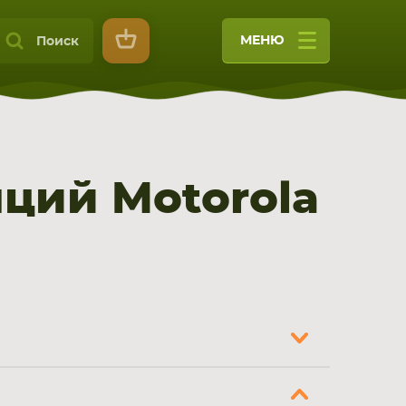
МЕНЮ
Поиск
ций Motorola
9