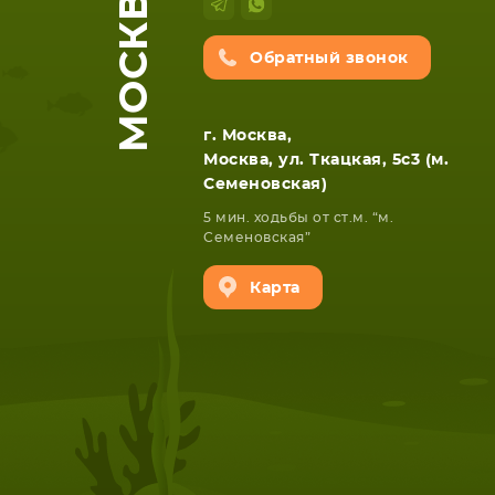
МОСКВА
Обратный звонок
г. Москва,
Москва, ул. Ткацкая, 5с3 (м.
Семеновская)
5 мин. ходьбы от ст.м. “м.
Семеновская”
Карта
НОУТБУКА
ПЛАНШ