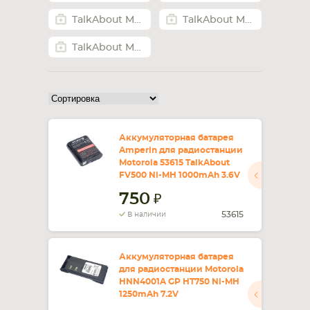
TalkAbout MT352R
TalkAbout MT352TPR
СМАРТФОНА
КОМПЛЕКТУЮЩИЕ
TalkAbout MT355R
Аккумуляторная батарея
Amperin для радиостанции
Motorola 53615 TalkAbout
FV500 Ni-MH 1000mAh 3.6V
750
53615
В наличии
Аккумуляторная батарея
для радиостанции Motorola
HNN4001A GP HT750 Ni-MH
1250mAh 7.2V