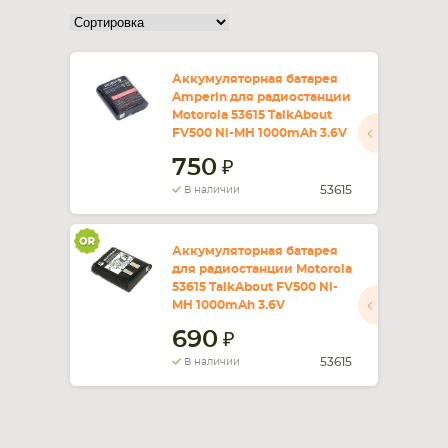
СМАРТФОНА
КОМПЛЕКТУЮЩИЕ
Аккумуляторная батарея
Amperin для радиостанции
Motorola 53615 TalkAbout
FV500 Ni-MH 1000mAh 3.6V
750
53615
В наличии
Аккумуляторная батарея
для радиостанции Motorola
53615 TalkAbout FV500 Ni-
MH 1000mAh 3.6V
690
53615
В наличии