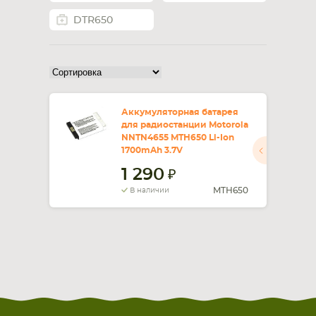
DTR650
СМАРТФОНА
КОМПЛЕКТУЮЩИЕ
Аккумуляторная батарея
для радиостанции Motorola
NNTN4655 MTH650 Li-Ion
1700mAh 3.7V
1 290
MTH650
В наличии