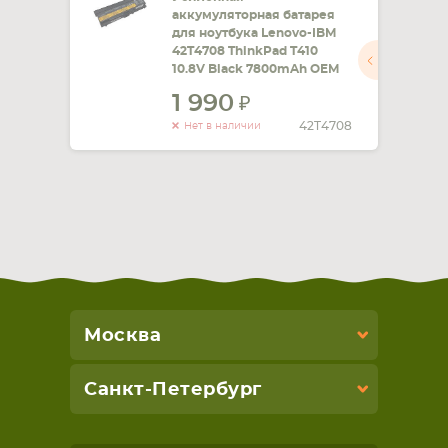
аккумуляторная батарея
для ноутбука Lenovo-IBM
42T4708 ThinkPad T410
10.8V Black 7800mAh OEM
1 990
42T4708
Нет в наличии
Москва
Санкт-Петербург