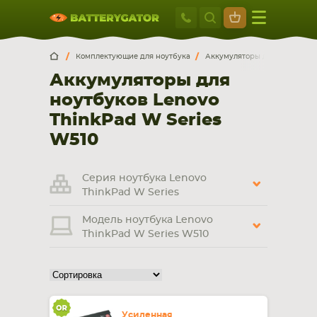
Москва
+7 495 414 2
Искатор по
артикулу
, запчасти или модели ноутбука,
Москва
Санкт-Петербург
Комплектующие для ноутбука
Аккумуляторы для ноутбуков
смартфона, планшета
Аккумуляторы для
г. Москва, ул. Ткацкая, 5с3 (м. Семеновская)
ноутбуков Lenovo
5 мин. ходьбы от ст.м. “Семеновская”
+7 495 414 28 59
ThinkPad W Series
W510
Обратный звонок
Серия ноутбука Lenovo
Пн-Вс:
ThinkPad W Series
9:00-21:00
Модель ноутбука Lenovo
НОУТБУКА
ПЛАНШЕТА
ThinkPad W Series W510
Усиленная