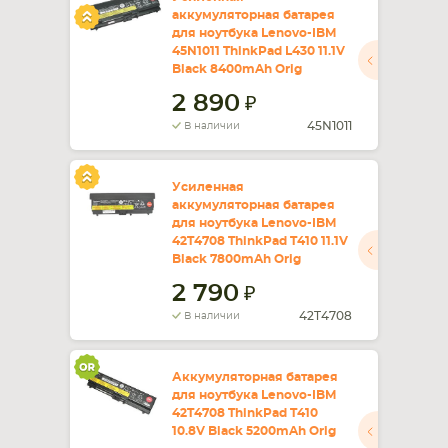
аккумуляторная батарея
для ноутбука Lenovo-IBM
СМАРТФОНА
КОМПЛЕКТУЮЩИЕ
45N1011 ThinkPad L430 11.1V
Black 8400mAh Orig
2 890
45N1011
В наличии
Усиленная
аккумуляторная батарея
для ноутбука Lenovo-IBM
42T4708 ThinkPad T410 11.1V
Black 7800mAh Orig
2 790
42T4708
В наличии
Аккумуляторная батарея
для ноутбука Lenovo-IBM
42T4708 ThinkPad T410
10.8V Black 5200mAh Orig