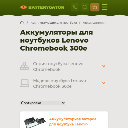
Москва
+7 495 414 2
Искатор по
артикулу
, запчасти или модели ноутбука,
Москва
Санкт-Петербург
Комплектующие для ноутбука
Аккумуляторы для ноутбуков
смартфона, планшета
Аккумуляторы для
г. Москва, ул. Ткацкая, 5с3 (м. Семеновская)
ноутбуков Lenovo
5 мин. ходьбы от ст.м. “Семеновская”
+7 495 414 28 59
Chromebook 300e
Обратный звонок
Серия ноутбука Lenovo
Chromebook
Пн-Вс:
Модель ноутбука Lenovo
9:00-21:00
Chromebook 300e
НОУТБУКА
ПЛАНШЕТА
Аккумуляторная батарея
для ноутбука Lenovo