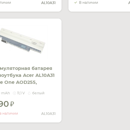
аличии
В наличии
AL10A31
муляторная батарея
ноутбука Acer AL10A31
re One AOD255,
0, D255, D260 11.1V
0 mAh
11,1 V
белый
e 2200mAh OEM
490
УВЕДОМИТЬ
О НАЛИЧИИ
в наличии
AL10A31