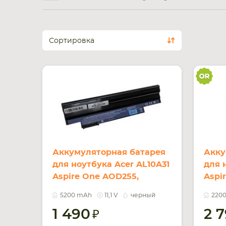
Сортировка
Аккумуляторная батарея
Акку
для ноутбука Acer AL10A31
для 
Aspire One AOD255,
Aspir
AOD260, D255, D260 11.1V
2200
5200 mAh
11,1 V
черный
220
Black 5200mAh OEM
1 490
2 