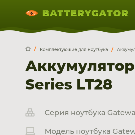
Комплектующие для ноутбука
Аккумул
КОМПЛЕКТ
Искатор по
артикулу
, запчасти или модели ноут
Аккумулятор
НОУТБУКА
ПЛАНШЕТА
СМАРТФОН
Series LT28
Серия ноутбука Gateway
Модель ноутбука Gatewa