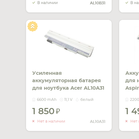
В наличии
В н
AL10B31
Усиленная
Акку
аккумуляторная батарея
для 
для ноутбука Acer AL10A31
Aspi
Aspire One D255 11.1V
AOD26
6600 mAh
11,1 V
белый
220
White 6600mAh OEM
Whit
1 850
1 
УВЕДОМИТЬ
О НАЛИЧИИ
Нет в наличии
Нет 
AL10A31