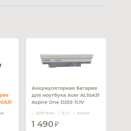
Аккумуляторная батарея
рея
для ноутбука Acer AL10A31
10A31
Aspire One D255 11.1V
Black
White 5200mAh OEM
ый
5200 mAh
11,1 V
белый
1 490
УВЕДОМИТЬ