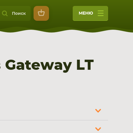
МЕНЮ
Поиск
 Gateway LT
9