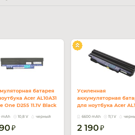
муляторная батарея
Усиленная
ноутбука Acer AL10A31
аккумуляторная бата
e One D255 11.1V Black
для ноутбука Acer AL
mAh Orig
Aspire One D255 11.1V 
0 mAh
10,8 V
черный
6600 mAh
11,1 V
черн
6600mAh OEM
790
2 190