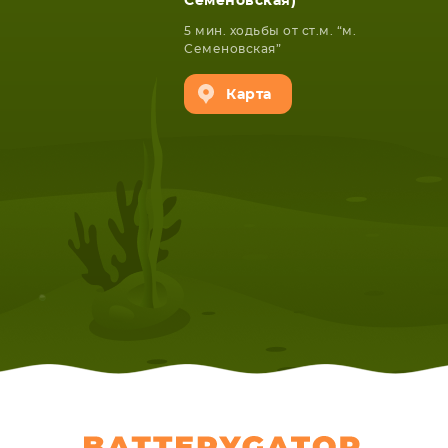
Семеновская)
5 мин. ходьбы от ст.м. “м.
Семеновская”
Карта
НОУТБУКА
ПЛАНШ