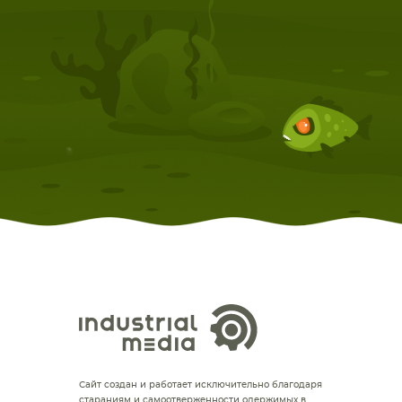
КОМПЛЕКТУЮЩИЕ
Сайт создан и работает исключительно благодаря
стараниям и самоотверженности одержимых в