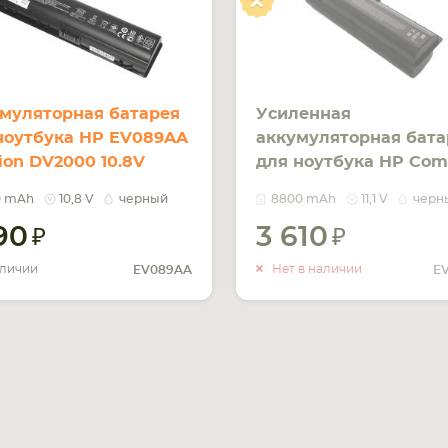
муляторная батарея
Усиленная
ноутбука HP EV089AA
аккумуляторная бата
lion DV2000 10.8V
для ноутбука HP Co
k 5200mAh Orig
EV089AA Pavilion DV
0 mAh
10,8 V
черный
8800 mAh
11,1 V
черн
11.1V Black 8800mAh O
190
3 610
УВЕДОМ
О НАЛИ
аличии
Нет в наличии
EV089AA
E