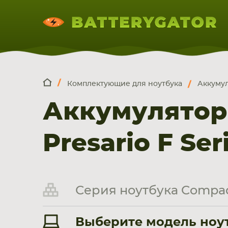
Комплектующие для ноутбука
Аккумул
КОМПЛЕКТ
Искатор по
артикулу
, запчасти или модели ноут
Аккумулятор
НОУТБУКА
ПЛАНШЕТА
СМАРТФОН
Presario F Ser
Серия ноутбука Compaq 
Выберите модель ноутб