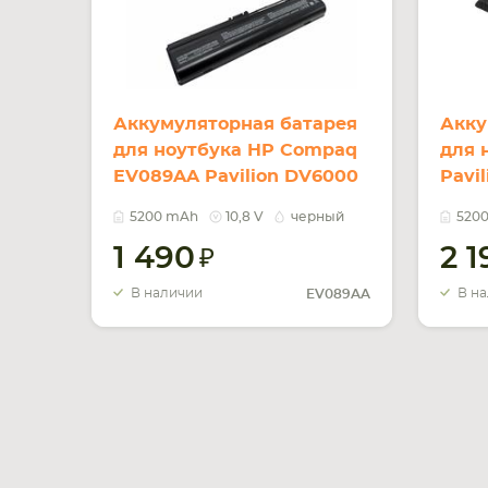
Аккумуляторная батарея
Акку
для ноутбука HP Compaq
для 
EV089AA Pavilion DV6000
Pavi
10.8V Black 5200mAh OEM
Blac
5200 mAh
10,8 V
черный
520
1 490
2 
В наличии
В н
EV089AA