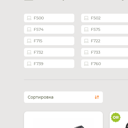
F500
F502
F574
F575
F715
F722
F732
F733
F739
F760
Сортировка