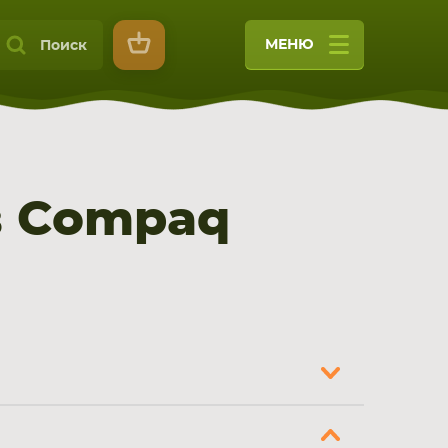
МЕНЮ
Поиск
в Compaq
9