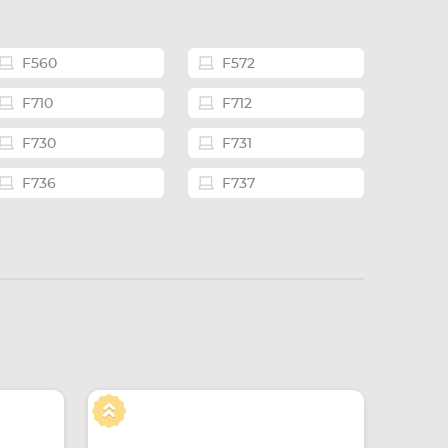
F560
F572
F710
F712
F730
F731
F736
F737