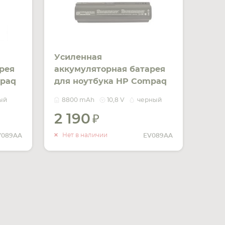
Усиленная
рея
аккумуляторная батарея
mpaq
для ноутбука HP Compaq
6000
EV089AA Pavilion DV6000
ый
8800 mAh
10,8 V
черный
rig
10.8V Black 8800mAh OEM
2 190
ИТЬ
УВЕДОМИТЬ
ЧИИ
О НАЛИЧИИ
Нет в наличии
V089AA
EV089AA