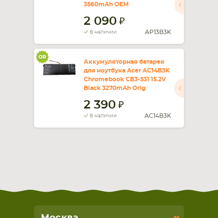
3560mAh OEM
2 090
AP13B3K
В наличии
Аккумуляторная батарея
для ноутбука Acer AC14B3K
Chromebook CB3-531 15.2V
Black 3270mAh Orig
2 390
AC14B3K
В наличии