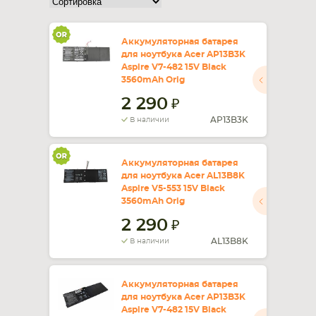
СМАРТФОНА
КОМПЛЕКТУЮЩИЕ
Аккумуляторная батарея
для ноутбука Acer AP13B3K
Aspire V7-482 15V Black
3560mAh Orig
2 290
AP13B3K
В наличии
Аккумуляторная батарея
для ноутбука Acer AL13B8K
Aspire V5-553 15V Black
3560mAh Orig
2 290
AL13B8K
В наличии
Аккумуляторная батарея
для ноутбука Acer AP13B3K
Aspire V7-482 15V Black