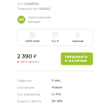
Арт:
L14M2P24
Товарный арт:
062452
СМАРТФОНА
КОМПЛЕКТУЮЩИЕ
Оригинальная
батарея
4050 mAh
7,4 V
черный
2 390
УВЕДОМИТЬ
О НАЛИЧИИ
Нет в наличии
3 мес.
Гарантия:
Новая
Состояние:
Li-Pol
Тип элементов:
30 Wh
Емкость, Ватт/ч: