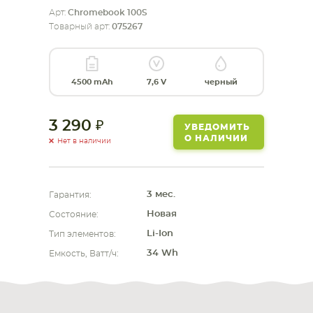
Арт:
Chromebook 100S
СМАРТФОНА
КОМПЛЕКТУЮЩИЕ
Товарный арт:
075267
4500 mAh
7,6 V
черный
3 290
УВЕДОМИТЬ
О НАЛИЧИИ
Нет в наличии
3 мес.
Гарантия:
Новая
Состояние:
Li-Ion
Тип элементов:
34 Wh
Емкость, Ватт/ч: