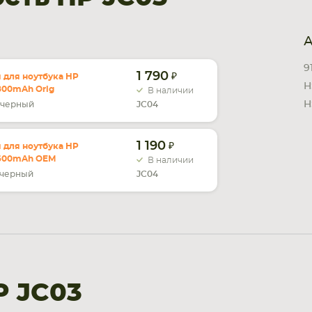
А
9
1 790
 для ноутбука HP
H
2800mAh Orig
В наличии
H
черный
JC04
1 190
 для ноутбука HP
 2600mAh OEM
В наличии
черный
JC04
P JC03