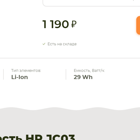
1 190
Есть на складе
Тип элементов:
Емкость, Ватт/ч:
Li-Ion
29 Wh
сть HP JC03