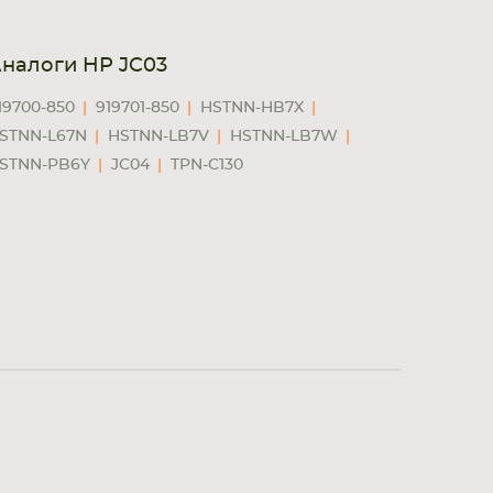
налоги HP JC03
19700-850
919701-850
HSTNN-HB7X
STNN-L67N
HSTNN-LB7V
HSTNN-LB7W
STNN-PB6Y
JC04
TPN-C130