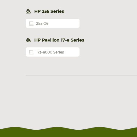
HP 255 Series
255 G6
HP Pavilion 17-e Series
17z-e000 Series