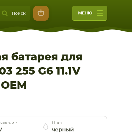
МЕНЮ
Поиск
я батарея для
3 255 G6 11.1V
9
 OEM
яжение:
Цвет:
V
черный