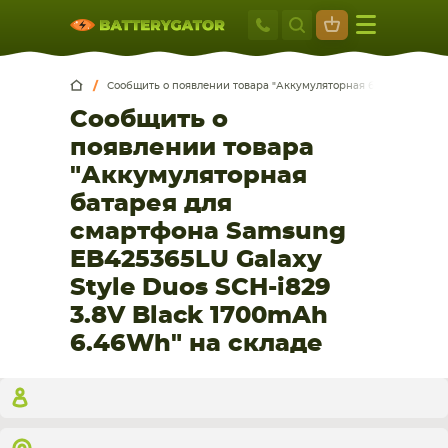
Москва
+7 495 414 2
Искатор по
артикулу
, запчасти или модели ноутбука,
Москва
Санкт-Петербург
смартфона, планшета
Сообщить о появлении товара "Аккумуляторная батарея для см
Сообщить о
г. Москва, ул. Ткацкая, 5с3 (м. Семеновская)
5 мин. ходьбы от ст.м. “Семеновская”
появлении товара
+7 495 414 28 59
"Аккумуляторная
батарея для
Обратный звонок
смартфона Samsung
EB425365LU Galaxy
Пн-Вс:
Style Duos SCH-i829
9:00-21:00
3.8V Black 1700mAh
НОУТБУКА
ПЛАНШЕТА
6.46Wh" на складе