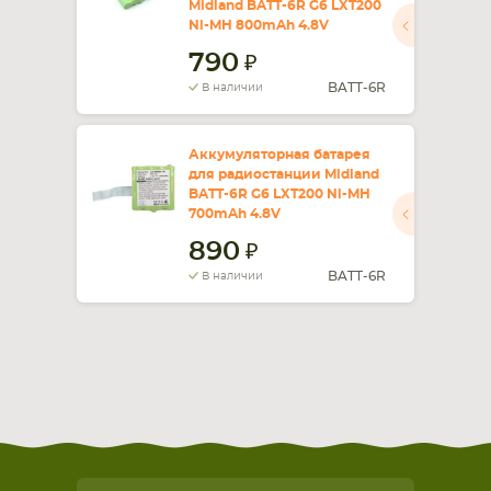
Midland BATT-6R G6 LXT200
Ni-MH 800mAh 4.8V
СМАРТФОНА
КОМПЛЕКТУЮЩИЕ
790
BATT-6R
В наличии
Аккумуляторная батарея
для радиостанции Midland
BATT-6R G6 LXT200 Ni-MH
700mAh 4.8V
890
BATT-6R
В наличии