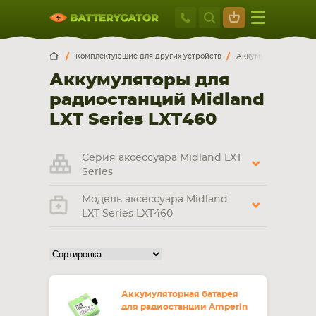
Москва
+7 495 414 2
Искатор по
артикулу
, запчасти или модели ноутбука,
Москва
Санкт-Петербург
Комплектующие для других устройств
Аккумуляторы для р
смартфона, планшета
Аккумуляторы для
г. Москва, ул. Ткацкая, 5с3 (м. Семеновская)
радиостанций Midland
5 мин. ходьбы от ст.м. “Семеновская”
+7 495 414 28 59
LXT Series LXT460
Обратный звонок
Серия аксессуара Midland LXT
Series
Пн-Вс:
Модель аксессуара Midland
9:00-21:00
LXT Series LXT460
НОУТБУКА
ПЛАНШЕТА
Аккумуляторная батарея
для радиостанции Amperin