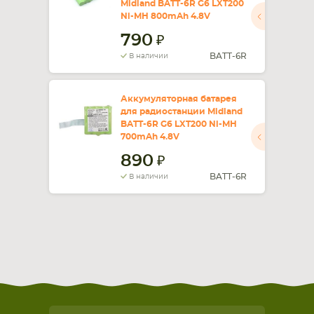
Midland BATT-6R G6 LXT200
Ni-MH 800mAh 4.8V
СМАРТФОНА
КОМПЛЕКТУЮЩИЕ
790
BATT-6R
В наличии
Аккумуляторная батарея
для радиостанции Midland
BATT-6R G6 LXT200 Ni-MH
700mAh 4.8V
890
BATT-6R
В наличии