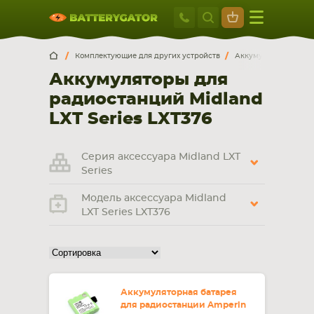
Москва
+7 495 414 2
Искатор по
артикулу
, запчасти или модели ноутбука,
Москва
Санкт-Петербург
Комплектующие для других устройств
Аккумуляторы для р
смартфона, планшета
Аккумуляторы для
г. Москва, ул. Ткацкая, 5с3 (м. Семеновская)
радиостанций Midland
5 мин. ходьбы от ст.м. “Семеновская”
+7 495 414 28 59
LXT Series LXT376
Обратный звонок
Серия аксессуара Midland LXT
Series
Пн-Вс:
Модель аксессуара Midland
9:00-21:00
LXT Series LXT376
НОУТБУКА
ПЛАНШЕТА
Аккумуляторная батарея
для радиостанции Amperin