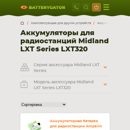
Москва
+7 495 414 2
Искатор по
артикулу
, запчасти или модели ноутбука,
Москва
Санкт-Петербург
Комплектующие для других устройств
Аккумуляторы для р
смартфона, планшета
Аккумуляторы для
г. Москва, ул. Ткацкая, 5с3 (м. Семеновская)
радиостанций Midland
5 мин. ходьбы от ст.м. “Семеновская”
+7 495 414 28 59
LXT Series LXT320
Обратный звонок
Серия аксессуара Midland LXT
Series
Пн-Вс:
Модель аксессуара Midland
9:00-21:00
LXT Series LXT320
НОУТБУКА
ПЛАНШЕТА
Аккумуляторная батарея
для радиостанции Amperin