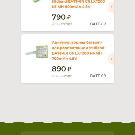
Midland BATT-6R G6 LXT200
Ni-MH 800mAh 4.8V
СМАРТФОНА
КОМПЛЕКТУЮЩИЕ
790
BATT-6R
В наличии
Аккумуляторная батарея
для радиостанции Midland
BATT-6R G6 LXT200 Ni-MH
700mAh 4.8V
890
BATT-6R
В наличии