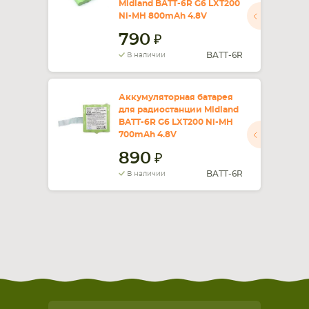
Midland BATT-6R G6 LXT200
Ni-MH 800mAh 4.8V
СМАРТФОНА
КОМПЛЕКТУЮЩИЕ
790
BATT-6R
В наличии
Аккумуляторная батарея
для радиостанции Midland
BATT-6R G6 LXT200 Ni-MH
700mAh 4.8V
890
BATT-6R
В наличии