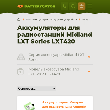
Москва
+7 495 414 2
Искатор по
артикулу
, запчасти или модели ноутбука,
Москва
Санкт-Петербург
Комплектующие для других устройств
Аккумуляторы для р
смартфона, планшета
Аккумуляторы для
г. Москва, ул. Ткацкая, 5с3 (м. Семеновская)
радиостанций Midland
5 мин. ходьбы от ст.м. “Семеновская”
+7 495 414 28 59
LXT Series LXT420
Обратный звонок
Серия аксессуара Midland LXT
Series
Пн-Вс:
Модель аксессуара Midland
9:00-21:00
LXT Series LXT420
НОУТБУКА
ПЛАНШЕТА
Аккумуляторная батарея
для радиостанции Amperin