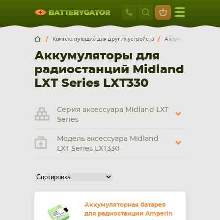
Москва
+7 495 414 2
Искатор по
артикулу
, запчасти или модели ноутбука,
Москва
Санкт-Петербург
Комплектующие для других устройств
Аккумуляторы для р
смартфона, планшета
Аккумуляторы для
г. Москва, ул. Ткацкая, 5с3 (м. Семеновская)
радиостанций Midland
5 мин. ходьбы от ст.м. “Семеновская”
+7 495 414 28 59
LXT Series LXT330
Обратный звонок
Серия аксессуара Midland LXT
Series
Пн-Вс:
Модель аксессуара Midland
9:00-21:00
LXT Series LXT330
НОУТБУКА
ПЛАНШЕТА
Аккумуляторная батарея
для радиостанции Amperin