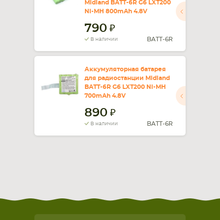
Midland BATT-6R G6 LXT200
Ni-MH 800mAh 4.8V
СМАРТФОНА
КОМПЛЕКТУЮЩИЕ
790
BATT-6R
В наличии
Аккумуляторная батарея
для радиостанции Midland
BATT-6R G6 LXT200 Ni-MH
700mAh 4.8V
890
BATT-6R
В наличии