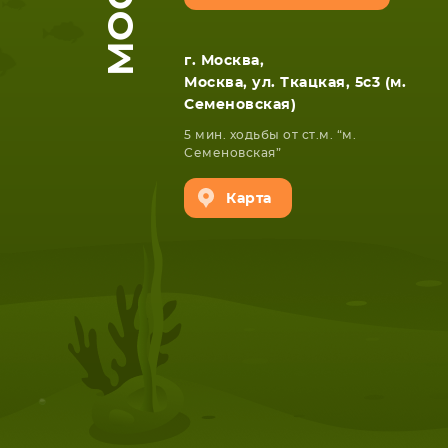
г. Москва,
Москва, ул. Ткацкая, 5с3 (м.
Семеновская)
5 мин. ходьбы от ст.м. “м.
Семеновская”
Карта
НОУТБУКА
ПЛАНШ