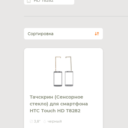
HD T8282
Сортировка
Тачскрин (Сенсорное
стекло) для смартфона
HTC Touch HD T8282
черный
3,8"
черный