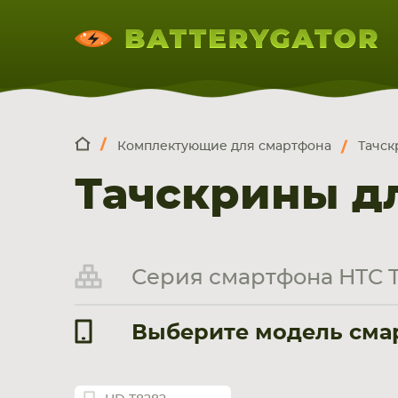
Комплектующие для смартфона
Тачск
КОМПЛЕКТ
Искатор по
артикулу
, запчасти или модели ноут
Тачскрины д
НОУТБУКА
ПЛАНШЕТА
СМАРТФОН
Серия смартфона HTC 
Выберите модель смар