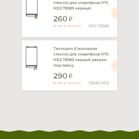
стекло) для смартфона HTC
HD2 T8585 черный
СМАРТФОНА
КОМПЛЕКТУЮЩИЕ
260
HD2 T8585
Нет в наличии
Тачскрин (Сенсорное
стекло) для смартфона HTC
HD2 T8585 черный разъем
под пайку
290
T8585 HD2
Нет в наличии