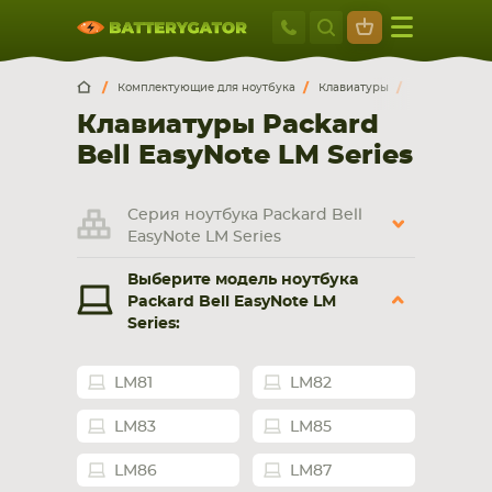
Москва
+7 495 414 2
Искатор по
артикулу
, запчасти или модели ноутбука,
Москва
Санкт-Петербург
Комплектующие для ноутбука
Клавиатуры
Packard Bell
смартфона, планшета
Клавиатуры Packard
г. Москва, ул. Ткацкая, 5с3 (м. Семеновская)
Bell EasyNote LM Series
5 мин. ходьбы от ст.м. “Семеновская”
+7 495 414 28 59
Серия ноутбука Packard Bell
Обратный звонок
EasyNote LM Series
Выберите модель ноутбука
Пн-Вс:
Packard Bell EasyNote LM
9:00-21:00
Series:
НОУТБУКА
ПЛАНШЕТА
LM81
LM82
LM83
LM85
LM86
LM87