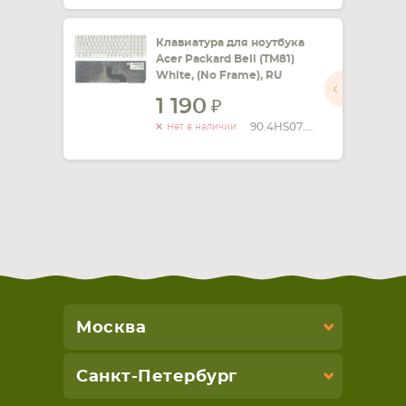
Клавиатура для ноутбука
Acer Packard Bell (TM81)
White, (No Frame), RU
1 190
90.4HS07.C0R
Нет в наличии
Москва
Санкт-Петербург