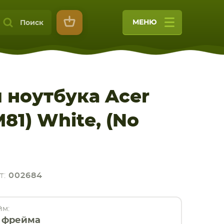
МЕНЮ
Поиск
 ноутбука Acer
M81) White, (No
9
т:
002684
м:
 фрейма