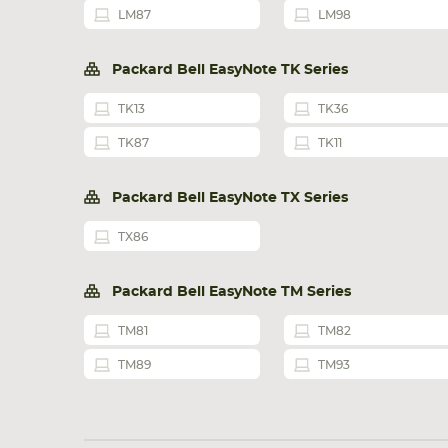
LM87
LM98
Packard Bell EasyNote TK Series
TK13
TK36
TK87
TK11
Packard Bell EasyNote TX Series
TX86
Packard Bell EasyNote TM Series
TM81
TM82
TM89
TM93