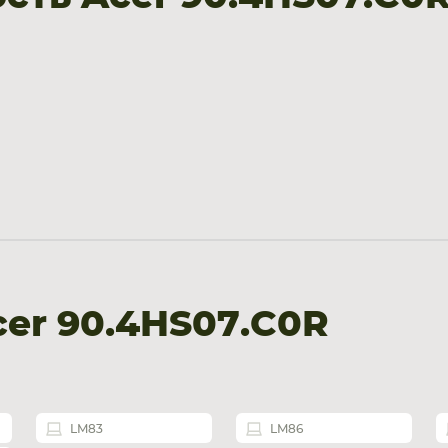
er 90.4HS07.C0R
LM83
LM86