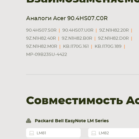
Аналоги Acer 90.4HS07.C0R
90.4HS07.S0R
90.4HS07.U0R
9Z.N1H82.20R
9Z.N1H82.40R
9Z.N1H82.B0R
9Z.N1H82.D0R
9Z.N1H82.M0R
KB.I170G.161
KB.I170G.189
MP-09B23SU-4422
Совместимость Ac
Packard Bell EasyNote LM Series
LM81
LM82