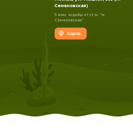
Семеновская)
5 мин. ходьбы от ст.м. “м.
Семеновская”
Карта