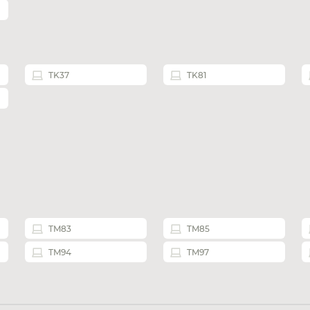
TK37
TK81
TM83
TM85
TM94
TM97