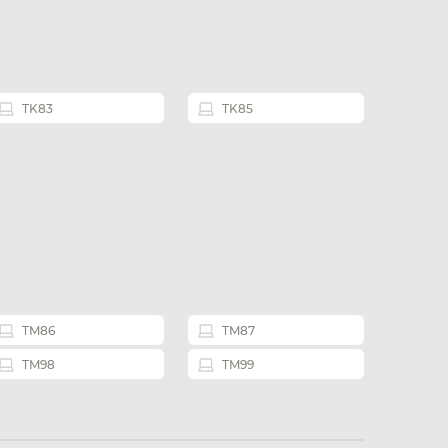
TK83
TK85
TM86
TM87
TM98
TM99