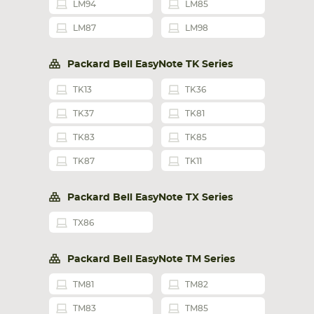
LM94
LM85
LM87
LM98
Packard Bell EasyNote TK Series
TK13
TK36
TK37
TK81
TK83
TK85
TK87
TK11
Packard Bell EasyNote TX Series
TX86
Packard Bell EasyNote TM Series
TM81
TM82
TM83
TM85