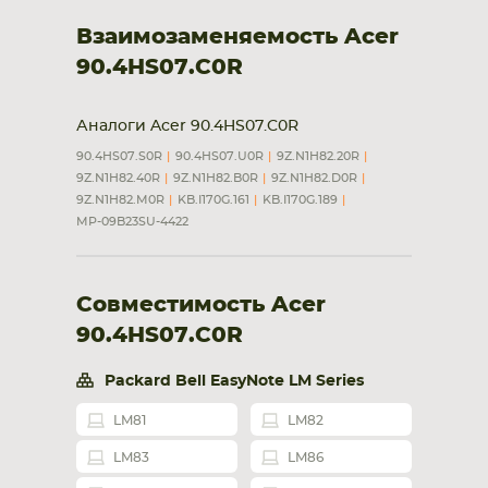
Взаимозаменяемость Acer
90.4HS07.C0R
Аналоги Acer 90.4HS07.C0R
90.4HS07.S0R
90.4HS07.U0R
9Z.N1H82.20R
9Z.N1H82.40R
9Z.N1H82.B0R
9Z.N1H82.D0R
9Z.N1H82.M0R
KB.I170G.161
KB.I170G.189
MP-09B23SU-4422
Совместимость Acer
90.4HS07.C0R
Packard Bell EasyNote LM Series
LM81
LM82
LM83
LM86