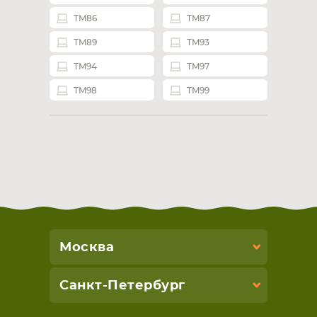
TM86
TM87
TM89
TM93
TM94
TM97
TM98
TM99
Москва
Санкт-Петербург