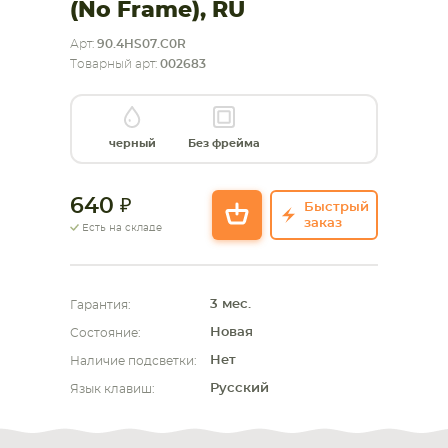
(No Frame), RU
СМАРТФОНА
КОМПЛЕКТУЮЩИЕ
Арт:
90.4HS07.C0R
Товарный арт:
002683
черный
Без фрейма
640
Быстрый
заказ
Есть на складе
3 мес.
Гарантия:
Новая
Состояние:
Нет
Наличие подсветки:
Русский
Язык клавиш: