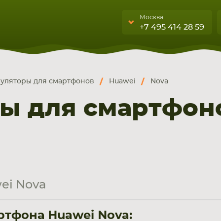
Москва
+7 495 414 28 59
Москва
Санкт-Петербург
уляторы для смартфонов
Huawei
Nova
г. Москва, ул. Ткацкая, 5с3 (м.
УЮЩИЕ
бука, смартфона, планшета
Семеновская)
ы для смартфон
А
5 мин. ходьбы от ст.м.
“Семеновская”
+7 495 414 28 5
Обратный звонок
ei Nova
Пн-Вс:
9:00-21:00
тфона Huawei Nova: