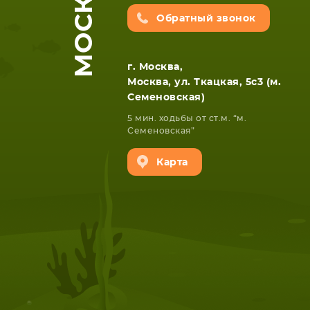
МОСКВА
Обратный звонок
г. Москва,
Москва, ул. Ткацкая, 5с3 (м.
Семеновская)
5 мин. ходьбы от ст.м. “м.
Семеновская”
НОУТБУКА
ПЛАНШ
Карта