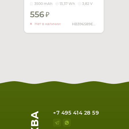
3.82V Black 3500mAh
3500 mAh
13,37 Wh
3,82 V
13.37Wh
556
УВЕДОМИТЬ
О НАЛИЧИИ
Нет в наличии
HB396589ECW
+7 495 414 28 59