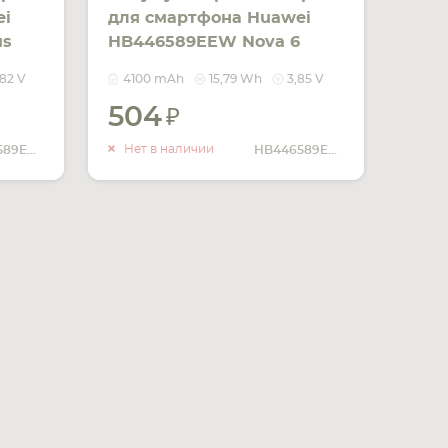
ei
для смартфона Huawei
us
HB446589EEW Nova 6
3.85V Black 4100mAh
,82 V
4100 mAh
15,79 Wh
3,85 V
15.79Wh
504
ИТЬ
УВЕДОМИТЬ
ЧИИ
О НАЛИЧИИ
Нет в наличии
HB386589ECW
HB446589EEW