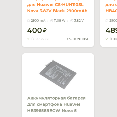
для Huawei CS-HUN110SL
для 
Nova 3.82V Black 2900mAh
HB40
11.08Wh
Blac
2900 mAh
11,08 Wh
3,82 V
290
400
48
В наличии
В н
CS-HUN110SL
Аккумуляторная батарея
для смартфона Huawei
HB396589ECW Nova 5