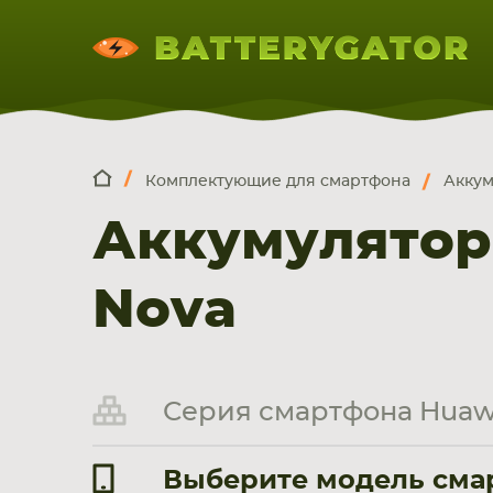
Комплектующие для смартфона
Аккум
КОМПЛЕКТ
Искатор по
артикулу
, запчасти или модели ноут
Аккумулятор
НОУТБУКА
ПЛАНШЕТА
СМАРТФОН
Nova
Серия смартфона Huaw
Выберите модель смар