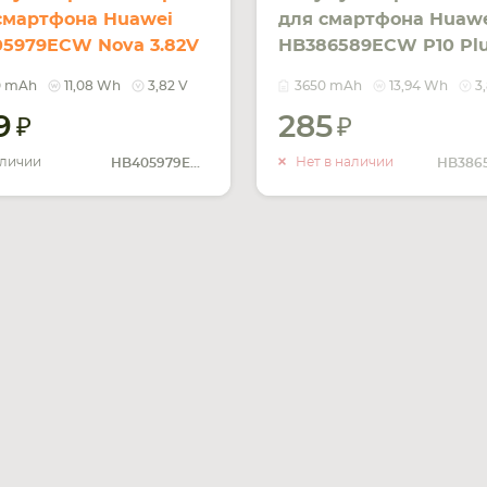
смартфона Huawei
для смартфона Huaw
5979ECW Nova 3.82V
HB386589ECW P10 Pl
k 2900mAh 11.08Wh
3.82V Black 3650mAh
0 mAh
11,08 Wh
3,82 V
3650 mAh
13,94 Wh
3
13.94Wh
9
285
УВЕДОМ
О НАЛИ
аличии
Нет в наличии
HB405979ECW