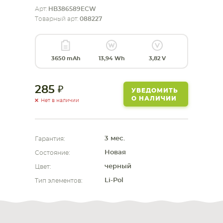
Арт:
HB386589ECW
СМАРТФОНА
КОМПЛЕКТУЮЩИЕ
Товарный арт:
088227
3650 mAh
13,94 Wh
3,82 V
285
УВЕДОМИТЬ
О НАЛИЧИИ
Нет в наличии
3 мес.
Гарантия:
Новая
Состояние:
черный
Цвет:
Li-Pol
Тип элементов: